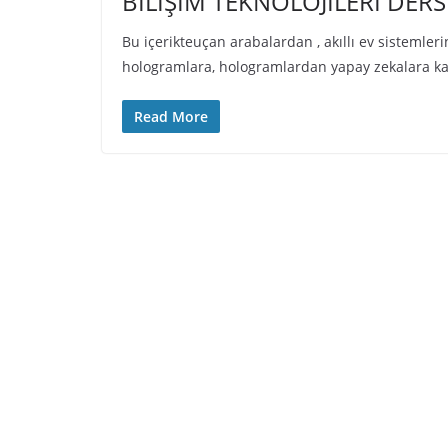
BİLİŞİM TEKNOLOJİLERİ DERS
Bu içerikteuçan arabalardan , akıllı ev sistemlerin
hologramlara, hologramlardan yapay zekalara kad
Read More