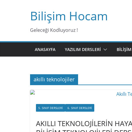
Bilişim Hocam
Geleceği Kodluyoruz !
ANASAYFA
YAZILIM DERSLERI
BILIŞI
akıllı teknolojiler
5. SINIF DERSLERI
6. SINIF DERSLERI
AKILLI TEKNOLOJİLERİN HAY