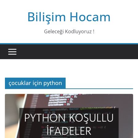
Bilişim Hocam
Geleceği Kodluyoruz !
çocuklar için python