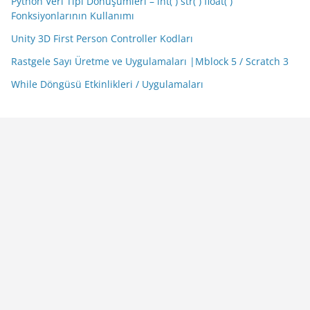
Python Veri Tipi Dönüşümleri – int( ) str( ) float( )
Fonksiyonlarının Kullanımı
Unity 3D First Person Controller Kodları
Rastgele Sayı Üretme ve Uygulamaları |Mblock 5 / Scratch 3
While Döngüsü Etkinlikleri / Uygulamaları