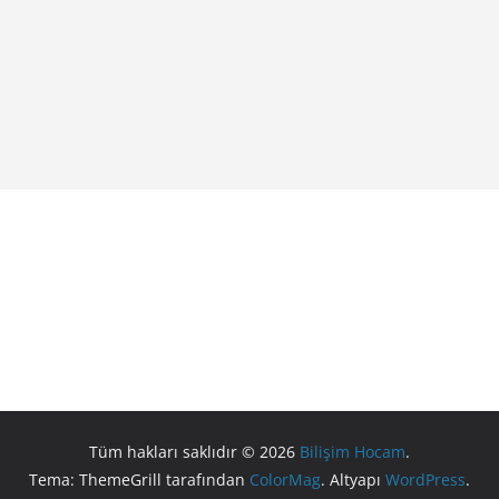
Tüm hakları saklıdır © 2026
Bilişim Hocam
.
Tema: ThemeGrill tarafından
ColorMag
. Altyapı
WordPress
.