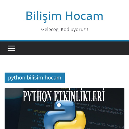
Bilişim Hocam
Geleceği Kodluyoruz !
python bilisim hocam