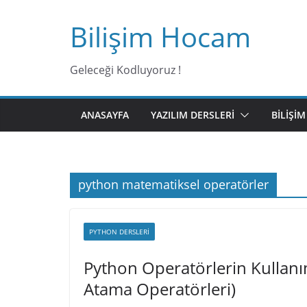
Bilişim Hocam
Geleceği Kodluyoruz !
ANASAYFA
YAZILIM DERSLERI
BILIŞI
python matematiksel operatörler
PYTHON DERSLERI
Python Operatörlerin Kullanım
Atama Operatörleri)