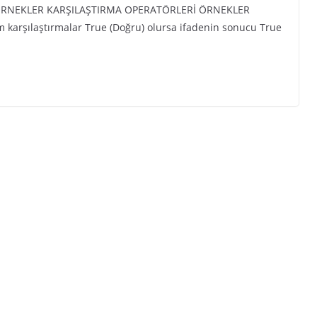
ÖRNEKLER KARŞILAŞTIRMA OPERATÖRLERİ ÖRNEKLER
rşılaştırmalar True (Doğru) olursa ifadenin sonucu True