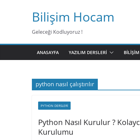
Bilişim Hocam
Geleceği Kodluyoruz !
ANASAYFA
YAZILIM DERSLERI
BILIŞI
python nasıl çalıştırılır
PYTHON DERSLERI
Python Nasıl Kurulur ? Kolay
Kurulumu