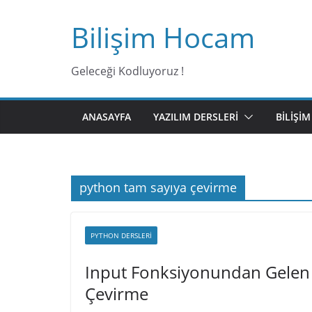
Bilişim Hocam
Geleceği Kodluyoruz !
ANASAYFA
YAZILIM DERSLERI
BILIŞI
python tam sayıya çevirme
PYTHON DERSLERI
Input Fonksiyonundan Gelen Me
Çevirme