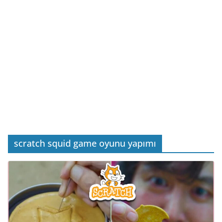
scratch squid game oyunu yapımı