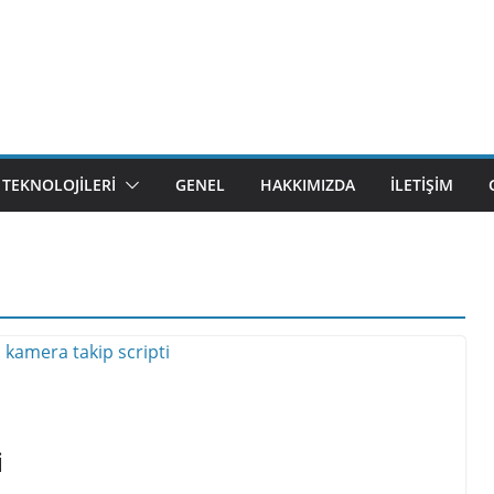
M TEKNOLOJILERI
GENEL
HAKKIMIZDA
İLETIŞIM
i