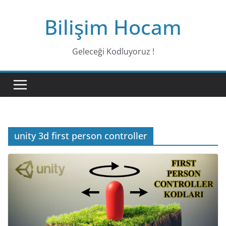
Bilişim Hocam
Geleceği Kodluyoruz !
unity 3d first person controller