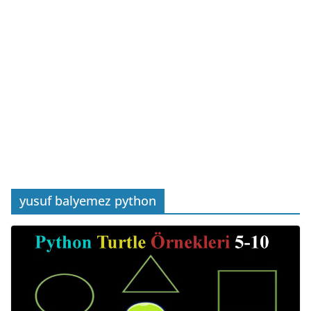
yusuf balyemez python