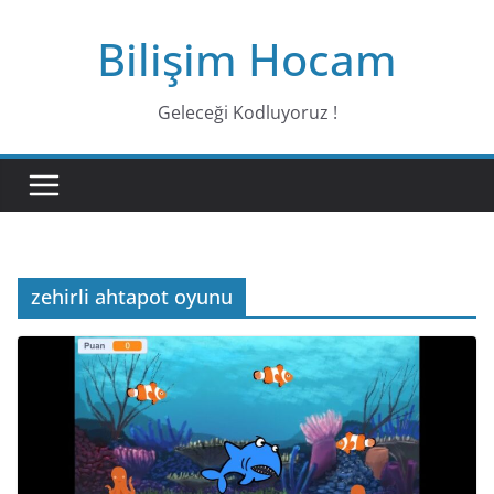
Bilişim Hocam
Geleceği Kodluyoruz !
zehirli ahtapot oyunu