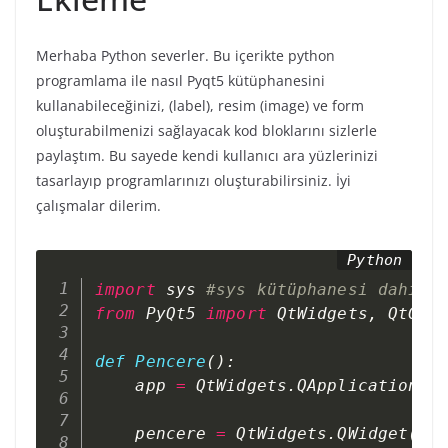
Merhaba Python severler. Bu içerikte python
programlama ile nasıl Pyqt5 kütüphanesini
kullanabileceğinizi, (label), resim (image) ve form
oluşturabilmenizi sağlayacak kod bloklarını sizlerle
paylaştım. Bu sayede kendi kullanıcı ara yüzlerinizi
tasarlayıp programlarınızı oluşturabilirsiniz. İyi
çalışmalar dilerim.
import
 sys 
#sys kütüphanesi dahil 
from
 PyQt5 
import
 QtWidgets
,
 QtGui
def
Pencere
(
)
:
    app 
=
 QtWidgets
.
QApplication
(
s
    pencere 
=
 QtWidgets
.
QWidget
(
)