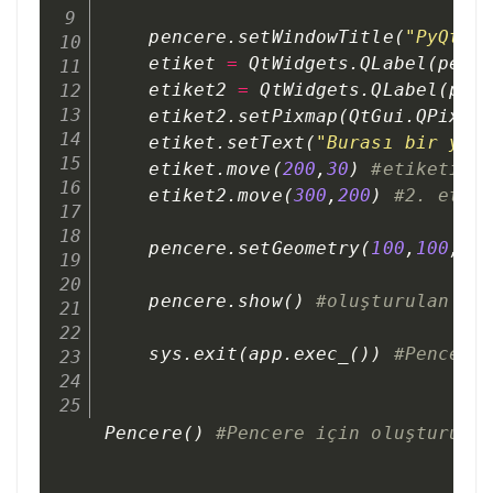
    pencere
.
setWindowTitle
(
"PyQt5 
    etiket 
=
 QtWidgets
.
QLabel
(
penc
    etiket2 
=
 QtWidgets
.
QLabel
(
pen
    etiket2
.
setPixmap
(
QtGui
.
QPixma
    etiket
.
setText
(
"Burası bir yaz
    etiket
.
move
(
200
,
30
)
#etiketi a
    etiket2
.
move
(
300
,
200
)
#2. etik
    pencere
.
setGeometry
(
100
,
100
,
50
    pencere
.
show
(
)
#oluşturulan pe
    sys
.
exit
(
app
.
exec_
(
)
)
#Pencere
Pencere
(
)
#Pencere için oluşturula