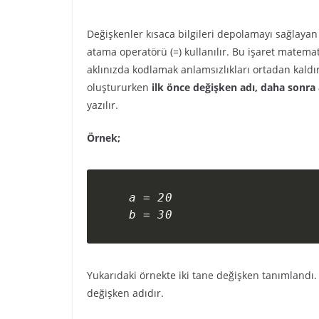
Değişkenler kısaca bilgileri depolamayı sağlayan 
atama operatörü (=) kullanılır. Bu işaret matema
aklınızda kodlamak anlamsızlıkları ortadan kaldı
oluştururken
ilk önce değişken adı, daha sonra
yazılır.
Örnek;
a = 20

b = 30
Yukarıdaki örnekte iki tane değişken tanımlandı.
değişken adıdır.