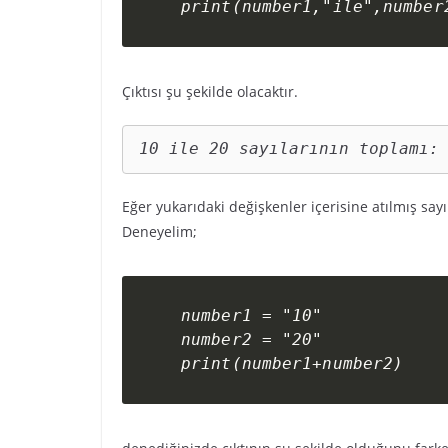
print(number1,"ile",number
Çıktısı şu şekilde olacaktır.
10 ile 20 sayılarının toplamı:
Eğer yukarıdaki değişkenler içerisine atılmış sayıl
Deneyelim;
number1 = "10"

number2 = "20"

print(number1+number2)