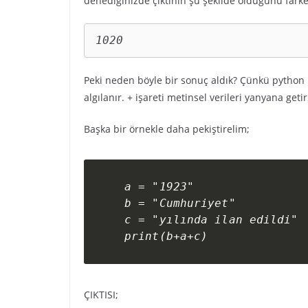
denediğinizde çıktının şu şekilde olduğunu fark
1020
Peki neden böyle bir sonuç aldık? Çünkü python 
algılanır. + işareti metinsel verileri yanyana getir
Başka bir örnekle daha pekiştirelim;
a = "1923"

b = "Cumhuriyet"

c = "yılında ilan edildi"

print(b+a+c)
ÇIKTISI;