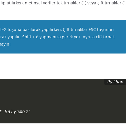
 atılırken, metinsel veriler tek tırnaklar (‘ ‘) veya çift tırnaklar (”
ft+2 tuşuna basılarak yapılırken, Çift tırnaklar ESC tuşunun
rak yapılır. Shift + é yapmanıza gerek yok. Ayrıca çift tırnak
mayın!
f Balyemez'