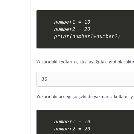
number1 = 10

number2 = 20

print(number1+number2)
Yukarıdaki kodların çıktısı aşağıdaki gibi olacaktır
30
Yukarıdaki örneği şu şekilde yazmanız kullanıcıy
number1 = 10

number2 = 20
