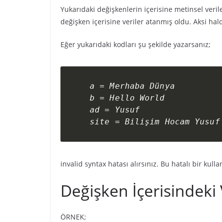
Yukarıdaki değişkenlerin içerisine metinsel veriler
değişken içerisine veriler atanmış oldu. Aksi hal
Eğer yukarıdaki kodları şu şekilde yazarsanız;
a = Merhaba Dünya

b = Hello World

ad = Yusuf

site = Bilişim Hocam Yusuf
invalid syntax hatası alırsınız. Bu hatalı bir kulla
Değişken İçerisindeki
ÖRNEK;