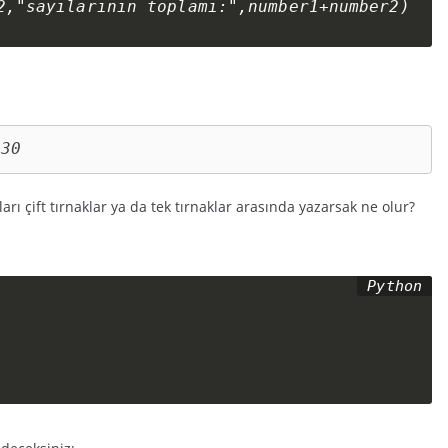
2,"sayılarının toplamı:",number1+number2)
 30
arı çift tırnaklar ya da tek tırnaklar arasında yazarsak ne olur?