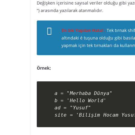
Değişken içerisine sayısal veriler olduğu gibi yazılıp
“) arasında yazılarak atanmalıdır.
En Sık Yapılan Hata! :
Tek tırnak shi
altındaki é tuşuna olduğu gibi basıla
yapmak için tek tırnakları da kullan
Örnek;
a = "Merhaba Dünya"

b = 'Hello World'

ad = "Yusuf"

site = 'Bilişim Hocam Yusu