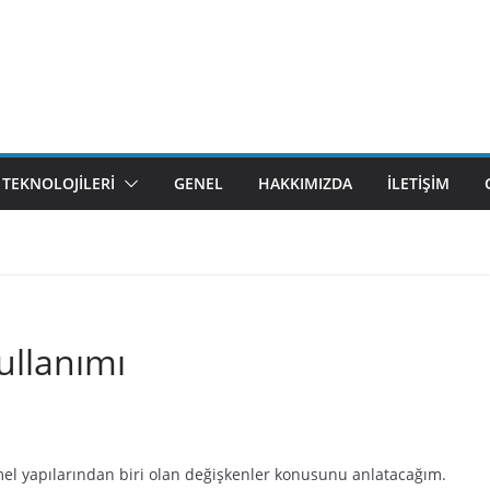
M TEKNOLOJILERI
GENEL
HAKKIMIZDA
İLETIŞIM
ullanımı
emel yapılarından biri olan değişkenler konusunu anlatacağım.