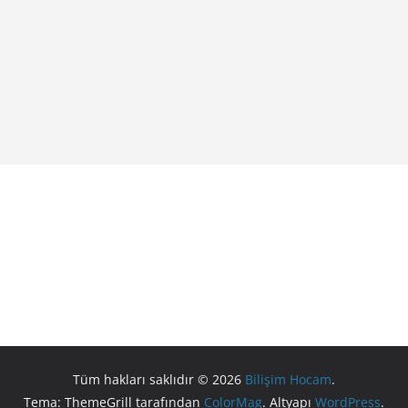
Tüm hakları saklıdır © 2026
Bilişim Hocam
.
Tema: ThemeGrill tarafından
ColorMag
. Altyapı
WordPress
.