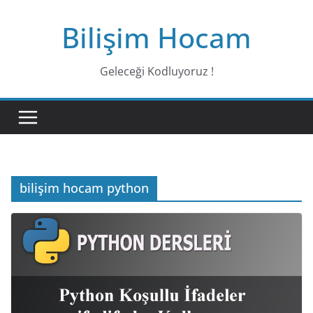
Bilişim Hocam
Geleceği Kodluyoruz !
bilişim hocam python