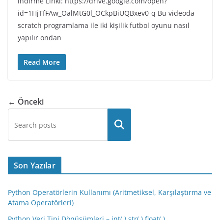
indirme Linki: https://drive.google.com/open?
id=1HjTfFAw_OalMtG0l_OCkpBiUQBxev0-q Bu videoda
scratch programlama ile iki kişilik futbol oyunu nasıl
yapılır ondan
Read More
← Önceki
Son Yazılar
Python Operatörlerin Kullanımı (Aritmetiksel, Karşılaştırma ve
Atama Operatörleri)
Python Veri Tipi Dönüşümleri – int( ) str( ) float( )