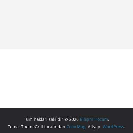
Tüm hakları saklıdır © 2026
Bilişim Hocam
.
Tema: ThemeGrill tarafından
ColorMag
. Altyapı
WordPress
.