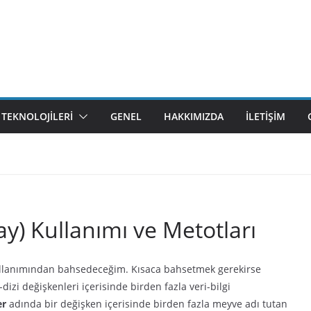
M TEKNOLOJILERI
GENEL
HAKKIMIZDA
İLETIŞIM
ray) Kullanımı ve Metotları
llanımından bahsedeceğim. Kısaca bahsetmek gerekirse
-dizi değişkenleri içerisinde birden fazla veri-bilgi
er
adında bir değişken içerisinde birden fazla meyve adı tutan