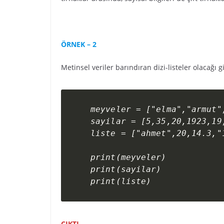
ÖRNEK – 2
Metinsel veriler barındıran dizi-listeler olacağı gib
meyveler = ["elma","armut",
sayilar = [5,35,20,1923,19,
liste = ["ahmet",20,14.3,"1
print(meyveler)

print(sayilar)

print(liste)
ÇIKTI