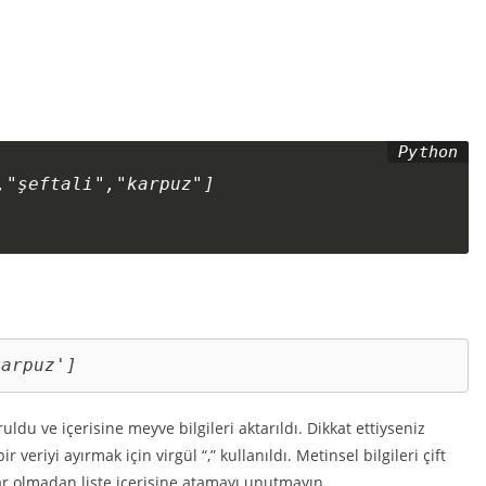
"şeftali","karpuz"]

karpuz']
uldu ve içerisine meyve bilgileri aktarıldı. Dikkat ettiyseniz
r veriyi ayırmak için virgül “,” kullanıldı. Metinsel bilgileri çift
aklar olmadan liste içerisine atamayı unutmayın.