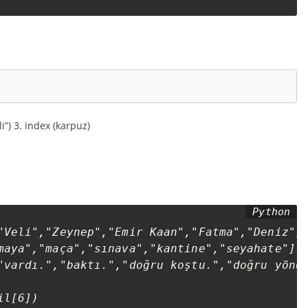
li”) 3. index (karpuz)
"Veli","Zeynep","Emir Kaan","Fatma","Deniz"]

maya","maça","sınava","kantine","seyahate"]

"vardı.","baktı.","doğru koştu.","doğru yönel
il[6])