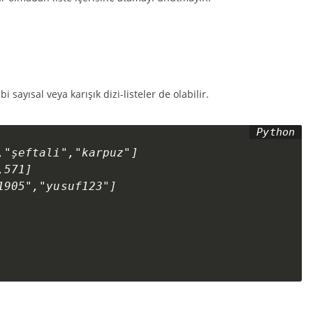
i sayısal veya karışık dizi-listeler de olabilir.
"şeftali","karpuz"]

571]

905","yusuf123"]
