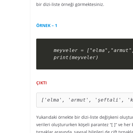
bir dizi-liste örneği görmektesiniz.
ÖRNEK – 1
meyveler = ["elma","armut",
ÇIKTI
['elma', 'armut', 'şeftali', '
Yukarıdaki örnekte bir dizi-liste değişkeni oluştur
verileri oluştururken köşeli parantez “[ ]” ve her bi
tırnaklar arasında, sayısal bilgileri de çift tırn