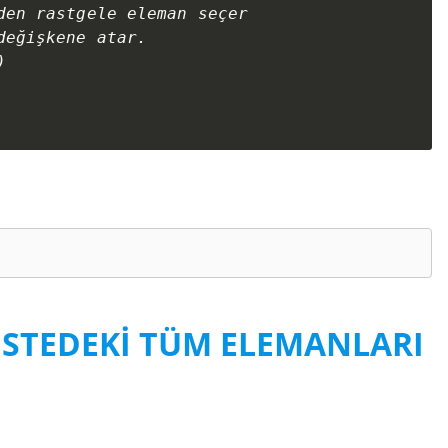
den rastgele eleman seçer

eğişkene atar.



İSTEDEKİ TÜM ELEMANLARI