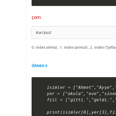
ÇIKTI
karpuz
0. index (elma) , 1. index (armut) , 2. index (“şefta
ÖRNEK-5
isimler = ["Ahmet","Ayşe",
yer = ["okula","eve","sine
fiil = ["gitti.","geldi.",
print(isimler[0],yer[3],fi