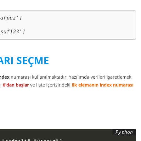
arpuz']

usuf123']
ARI SEÇME
ndex
numarası kullanılmaktadır. Yazılımda verileri işaretlemek
ı
0’dan başlar
ve liste içerisindeki
ilk elemanın index numarası