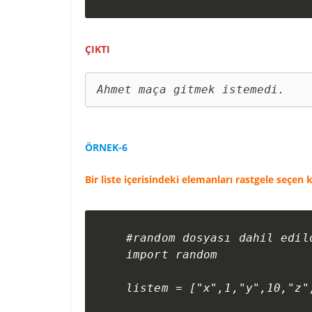
ÇIKTI
ÖRNEK-6
Bir liste içerisindeki elemanları rastgele seçen
#random dosyası dahil edild
import random

listem = ["x",1,"y",10,"z",