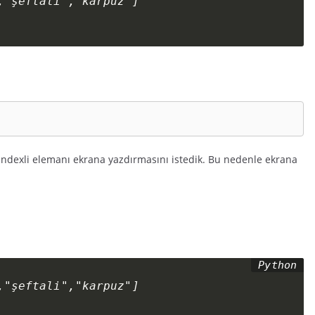
"şeftali","karpuz"]

. indexli elemanı ekrana yazdırmasını istedik. Bu nedenle ekrana
"şeftali","karpuz"]
