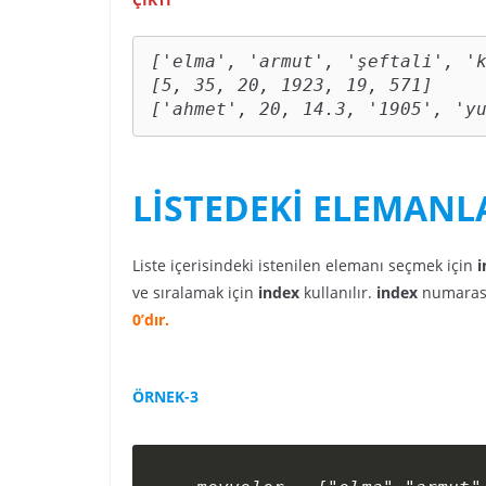
['elma', 'armut', 'şeftali', 'k
[5, 35, 20, 1923, 19, 571]

['ahmet', 20, 14.3, '1905', 'y
LİSTEDEKİ ELEMANL
Liste içerisindeki istenilen elemanı seçmek için
i
ve sıralamak için
index
kullanılır.
index
numaras
0’dır.
ÖRNEK-3