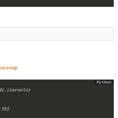
 kod örneği
i.(zorunlu)

19]
