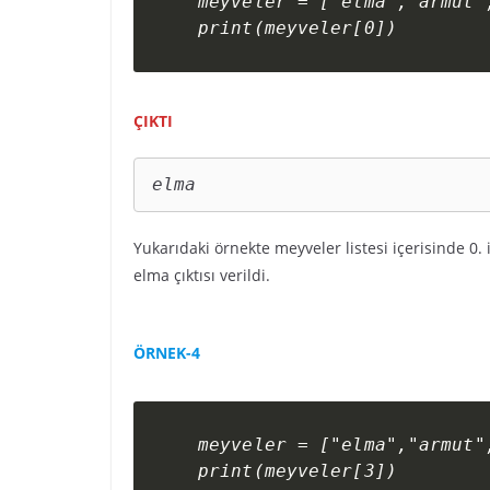
meyveler = ["elma","armut",
print(meyveler[0])
ÇIKTI
elma
Yukarıdaki örnekte meyveler listesi içerisinde 0
elma çıktısı verildi.
ÖRNEK-4
meyveler = ["elma","armut",
print(meyveler[3])