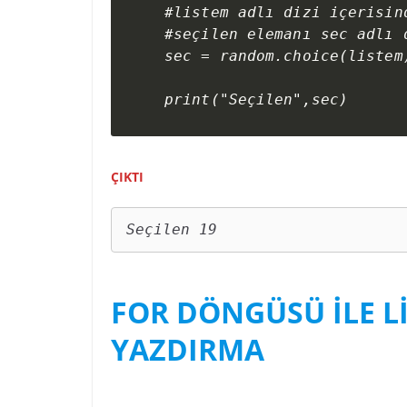
#listem adlı dizi içerisin
#seçilen elemanı sec adlı d
sec = random.choice(listem)
ÇIKTI
Seçilen 19
FOR DÖNGÜSÜ İLE L
YAZDIRMA