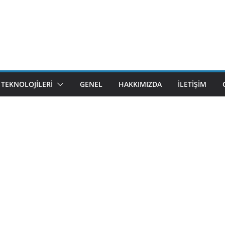
M TEKNOLOJILERI
GENEL
HAKKIMIZDA
İLETIŞIM