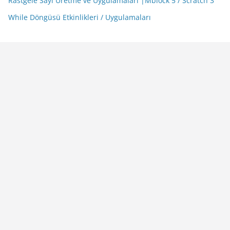
Rastgele Sayı Üretme ve Uygulamaları |Mblock 5 / Scratch 3
While Döngüsü Etkinlikleri / Uygulamaları