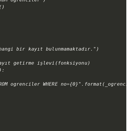
)

hangi bir kayıt bulunmamaktadır.")

ayıt getirme işlevi(fonksiyonu)

:

ROM ogrenciler WHERE no={0}".format(_ogrenciN