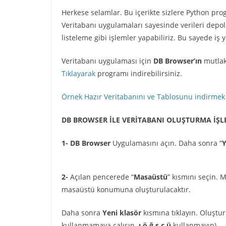
Herkese selamlar. Bu içerikte sizlere Python pr
Veritabanı uygulamaları sayesinde verileri depola
listeleme gibi işlemler yapabiliriz. Bu sayede i
Veritabanı uygulaması için
DB Browser’ın
mutlak
Tıklayarak
programı indirebilirsiniz.
Örnek Hazır Veritabanını ve Tablosunu indirmek i
DB BROWSER İLE VERİTABANI OLUŞTURMA İŞL
1-
DB Browser
Uygulamasını açın. Daha sonra “
Y
2-
Açılan pencerede “
Masaüstü
” kısmını seçin.
masaüstü konumuna oluşturulacaktır.
Daha sonra
Yeni klasör
kısmına tıklayın. Oluştur
kullanmamaya çalışın.
ı,ö,ğ,ş,ç,ü
kullanmayın)