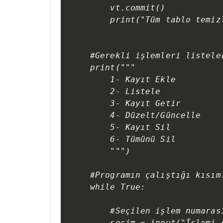
    vt.commit()

    print("Tüm tablo temizl
#Gerekli işlemleri listeler
print("""

    1- Kayıt Ekle

    2- Listele

    3- Kayıt Getir

    4- Düzelt/Güncelle

    5- Kayıt Sil

    6- Tümünü Sil    

    """)

#Programın çalıştığı kısım.
while True:

    #Seçilen işlem numaras
    secim = input("İşlemi s