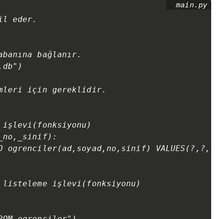
l eder.

banına bağlanır.

db")

mleri için gereklidir.

işlevi(fonksiyonu)

no,_sinif):

O ogrenciler(ad,soyad,no,sinif) VALUES(?,?,?,
 listeleme işlevi(fonksiyonu)

OM ogrenciler")
