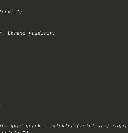
endi.")

. Ekrana yazdırır.



ına göre gerekli işlevleri(metotları) çağırır
eçiniz:")
