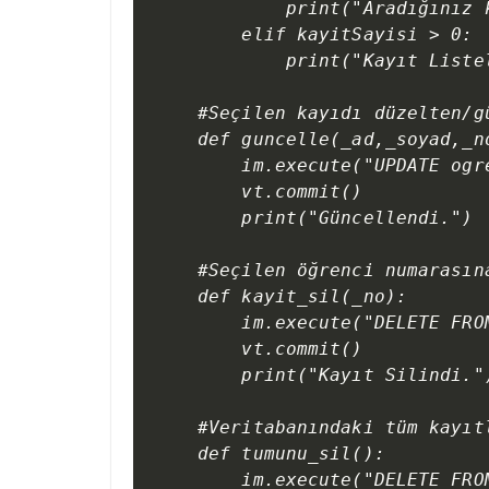
        print("Aradığınız k
    elif kayitSayisi > 0:  
        print("Kayıt Listel
#Seçilen kayıdı düzelten/gü
def guncelle(_ad,_soyad,_n
    im.execute("UPDATE ogr
    vt.commit()

    print("Güncellendi.")

#Seçilen öğrenci numarasına
def kayit_sil(_no):

    im.execute("DELETE FRO
    vt.commit()

    print("Kayıt Silindi.")
#Veritabanındaki tüm kayıtl
def tumunu_sil():

    im.execute("DELETE FROM