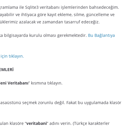
ogramlama ile Sqlite3 veritabanı işlemlerinden bahsedeceğim.
yabilir ve ihtiyaca göre kayıt ekleme, silme, güncelleme ve
ş yüklerimiz azalacak ve zamandan tasarruf edeceğiz.
a bilgisayarda kurulu olması gerekmektedir.
Bu Bağlantıya
çin tıklayın.
EMLERİ
eni Veritabanı
” kısmına tıklayın.
 Masaüstünü seçmek zorunlu değil. Fakat bu uygulamada klasör
ulan klasöre “
veritabani
” adını verin. (Türkçe karakterler