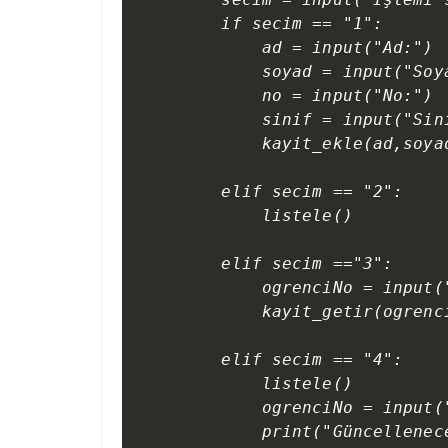
    if secim == "1":

        ad = input("Ad:")

        soyad = input("Soya
        no = input("No:")

        sinif = input("Sini
        kayit_ekle(ad,soyad
    elif secim == "2":

        listele()

    elif secim =="3":

        ogrenciNo = input(
        kayit_getir(ogrenci
    elif secim == "4":

        listele()

        ogrenciNo = input(
        print("Güncellenec