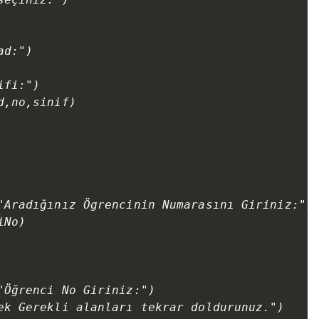
d:")

fi:")

,no,sinif)

"Aradığınız Ögrencinin Numarasını Giriniz:")

No)

"Öğrenci No Giriniz:")

ek Gerekli alanları tekrar doldurunuz.")
