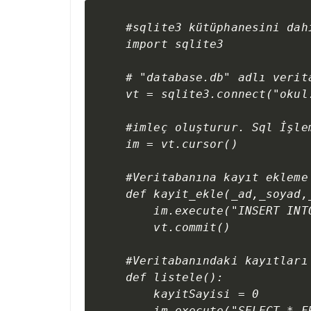
#sqlite3 kütüphanesini dahi
import sqlite3

# "database.db" adlı verita
vt = sqlite3.connect("okul.
#imleç oluşturur. Sql İşle
im = vt.cursor()

#Veritabanına kayıt ekleme 
def kayit_ekle(_ad,_soyad,_
    im.execute("INSERT INT
    vt.commit()

#Veritabanındaki kayıtları
def listele():

    kayitSayisi = 0

    im.execute("SELECT * FR