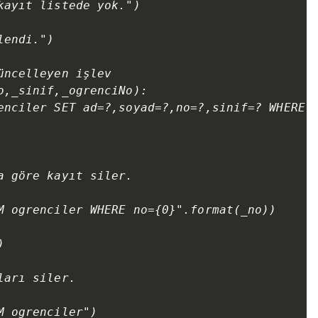
ayıt listede yok.")

  

endi.")

ncelleyen işlev

o,_sinif,_ogrenciNo):

enciler SET ad=?,soyad=?,no=?,sinif=? WHERE n
 göre kayıt siler.

M ogrenciler WHERE no={0}".format(_no))



arı siler.

 ogrenciler")
