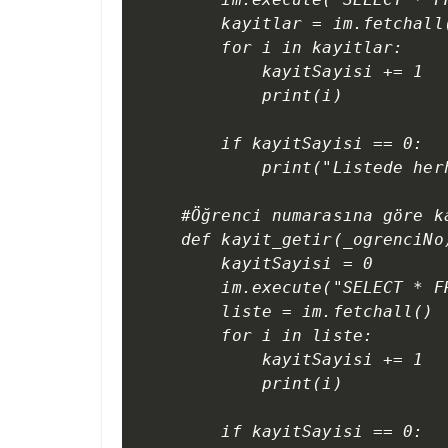
    kayitlar = im.fetchall(
    for i in kayitlar:

        kayitSayisi += 1

        print(i)

    if kayitSayisi == 0:

        print("Listede her
#Öğrenci numarasına göre k
def kayit_getir(_ogrenciNo)
    kayitSayisi = 0

    im.execute("SELECT * F
    liste = im.fetchall()

    for i in liste:

        kayitSayisi += 1

        print(i)

    if kayitSayisi == 0:
